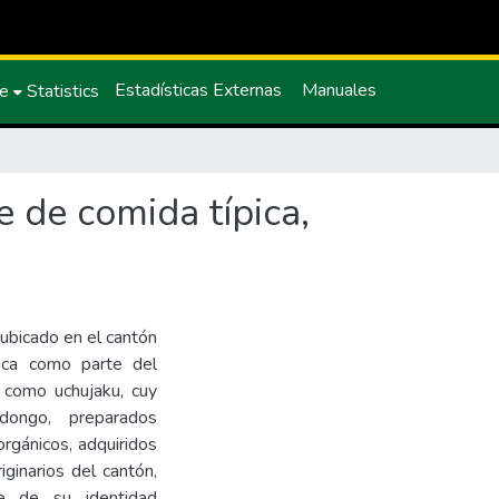
Estadísticas Externas
Manuales
ce
Statistics
e de comida típica,
bicado en el cantón
pica como parte del
es como uchujaku, cuy
dongo, preparados
rgánicos, adquiridos
ginarios del cantón,
e de su identidad