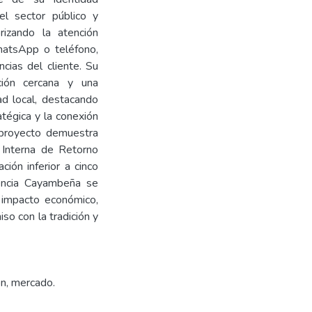
l sector público y
orizando la atención
hatsApp o teléfono,
ncias del cliente. Su
ción cercana y una
ad local, destacando
atégica y la conexión
l proyecto demuestra
a Interna de Retorno
ión inferior a cinco
sencia Cayambeña se
n impacto económico,
so con la tradición y
ón, mercado.