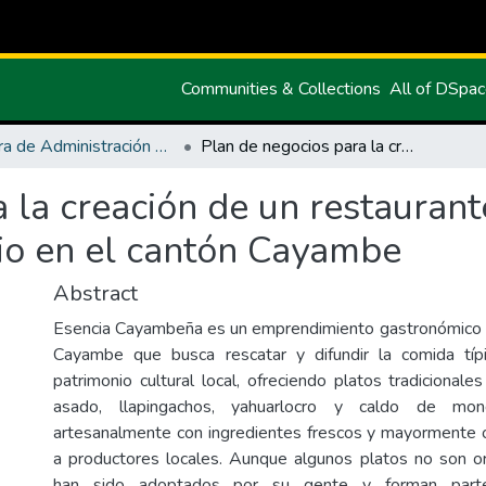
Communities & Collections
All of DSpa
Carrera de Administración de Empresas y Marketing
Plan de negocios para la creación de un restaurante de comida típica, con servicio a domicilio en el cantón Cayambe
 la creación de un restaurant
lio en el cantón Cayambe
Abstract
Esencia Cayambeña es un emprendimiento gastronómico u
Cayambe que busca rescatar y difundir la comida tí
patrimonio cultural local, ofreciendo platos tradicional
asado, llapingachos, yahuarlocro y caldo de mon
artesanalmente con ingredientes frescos y mayormente o
a productores locales. Aunque algunos platos no son ori
han sido adoptados por su gente y forman part