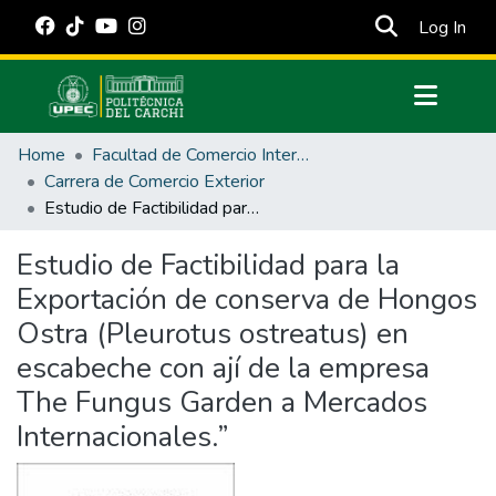
(cur
Log In
Communities & Collections
Home
Facultad de Comercio Internacional, Integración, Administración y Economía Empresarial
All of DSpace
Carrera de Comercio Exterior
Estudio de Factibilidad para la Exportación de conserva de Hongos Ostra (Pleurotus ostreatus) en escabeche con ají de la empresa The Fungus Garden a Mercados Internacionales.”
Statistics
Estadísticas Externas
Estudio de Factibilidad para la
Exportación de conserva de Hongos
Manuales
Ostra (Pleurotus ostreatus) en
escabeche con ají de la empresa
The Fungus Garden a Mercados
Internacionales.”