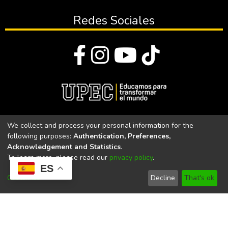
Redes Sociales
© Todos los derechos reservados 2023
We collect and process your personal information for the
following purposes:
Authentication, Preferences,
Universidad Politécnica Estatal del Carchi
Acknowledgement and Statistics
.
To learn more, please read our
privacy policy
.
Universidad Politécnica Estatal del Carchi | Acreditada por el
ES
CACES Resolución N°. 160-SE-33-CACES-2020
Customize
Decline
That's ok