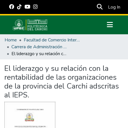
(cur
Log In
Communities & Collections
Home
Facultad de Comercio Internacional, Integración, Administración y Economía Empresarial
All of DSpace
Carrera de Administración de Empresas y Marketing
El liderazgo y su relación con la rentabilidad de las organizaciones de la provincia del Carchi adscritas al IEPS.
Statistics
Estadísticas Externas
El liderazgo y su relación con la
rentabilidad de las organizaciones
Manuales
de la provincia del Carchi adscritas
al IEPS.