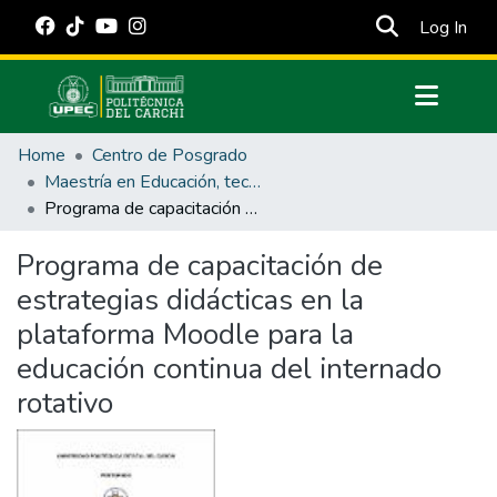
(cur
Log In
Communities & Collections
Home
Centro de Posgrado
All of DSpace
Maestría en Educación, tecnología e innovación.
Programa de capacitación de estrategias didácticas en la plataforma Moodle para la educación continua del internado rotativo
Statistics
Estadísticas Externas
Programa de capacitación de
estrategias didácticas en la
Manuales
plataforma Moodle para la
educación continua del internado
rotativo