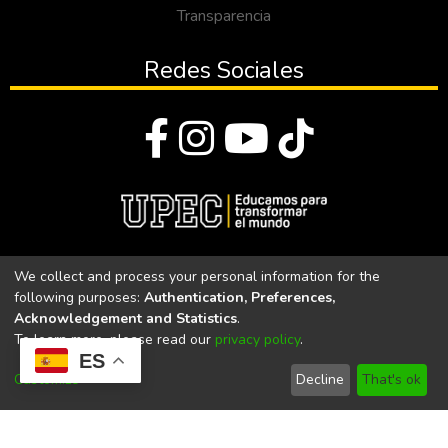
Transparencia
Redes Sociales
© Todos los derechos reservados 2023
We collect and process your personal information for the
following purposes:
Authentication, Preferences,
Universidad Politécnica Estatal del Carchi
Acknowledgement and Statistics
.
To learn more, please read our
privacy policy
.
Universidad Politécnica Estatal del Carchi | Acreditada por el
ES
CACES Resolución N°. 160-SE-33-CACES-2020
Customize
Decline
That's ok