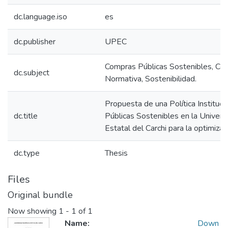
dc.language.iso
es
dc.publisher
UPEC
Compras Públicas Sostenibles, Cont
dc.subject
Normativa, Sostenibilidad.
Propuesta de una Política Instituc
dc.title
Públicas Sostenibles en la Univers
Estatal del Carchi para la optimiza
dc.type
Thesis
Files
Original bundle
Now showing
1 - 1 of 1
Name:
Down