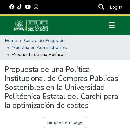
(cur
Log In
Communities & Collections
Home
Centro de Posgrado
All of DSpace
Maestria en Administración Pública
Propuesta de una Política Institucional de Compras Públicas Sostenibles en la Universidad Politécnica Estatal del Carchi para la optimización de costos
Statistics
Estadísticas Externas
Propuesta de una Política
Institucional de Compras Públicas
Manuales
Sostenibles en la Universidad
Politécnica Estatal del Carchi para
la optimización de costos
Simple item page