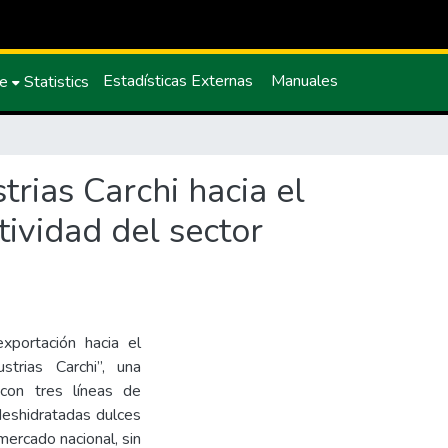
Estadísticas Externas
Manuales
ce
Statistics
rias Carchi hacia el
ividad del sector
xportación hacia el
trias Carchi”, una
con tres líneas de
 deshidratadas dulces
mercado nacional, sin