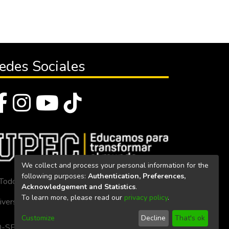
edes Sociales
We collect and process your personal information for the
following purposes:
Authentication, Preferences,
Todos los derechos reservados 2023
Acknowledgement and Statistics
.
To learn more, please read our
privacy policy
.
iversidad Politécnica Estatal del Carchi
Customize
Decline
That's ok
. 160-SE-33-CACES-2020