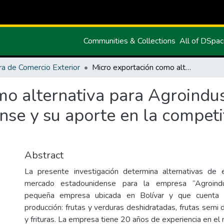
Communities & Collections
All of DSpa
ra de Comercio Exterior
Micro exportación como alternativa para Agroindustrias Carchi hacia el mercado estadounidense y su aporte en la competitividad del sector agroindustrial
o alternativa para Agroindust
se y su aporte en la competit
Abstract
La presente investigación determina alternativas de e
mercado estadounidense para la empresa “Agroindus
pequeña empresa ubicada en Bolívar y que cuenta 
producción: frutas y verduras deshidratadas, frutas semi
y frituras. La empresa tiene 20 años de experiencia en el 