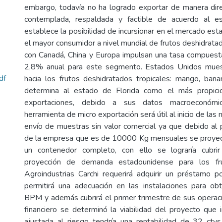
embargo, todavía no ha logrado exportar de manera dire
contemplada, respaldada y factible de acuerdo al es
establece la posibilidad de incursionar en el mercado es
el mayor consumidor a nivel mundial de frutos deshidrata
con Canadá, China y Europa impulsan una tasa compuest
2,8% anual para este segmento. Estados Unidos mues
df
hacia los frutos deshidratados tropicales: mango, banan
determina al estado de Florida como el más propici
exportaciones, debido a sus datos macroeconómic
herramienta de micro exportación será útil al inicio de las
envío de muestras sin valor comercial ya que debido al 
de la empresa que es de 10000 Kg mensuales se proyect
un contenedor completo, con ello se lograría cubr
proyección de demanda estadounidense para los fru
Agroindustrias Carchi requerirá adquirir un préstamo
permitirá una adecuación en las instalaciones para obte
BPM y además cubrirá el primer trimestre de sus operacio
financiero se determinó la viabilidad del proyecto que 
ajustada al riesgo tendría una rentabilidad de 32 ctv