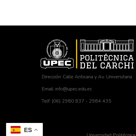
Dirección: Calle Antisana y Av. Universitaria
Email: info@upec.edu.ec
Telf: (06) 2980 837 - 2984 435
ES
Universidad Politécni