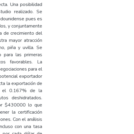
cta. Una posibilidad
tudio realizado. Se
tadounidense pues es
dos, y conjuntamente
a de crecimiento del
tra mayor atracción
o, piña y uvilla. Se
o para las primeras
os favorables. La
 negociaciones para el
potencial exportador
a la exportación de
ir el 0.167% de la
tos deshidratados.
 por $430000 lo que
ner la certificación
nes. Con el análisis
incluso con una tasa
s. por cada dólar de