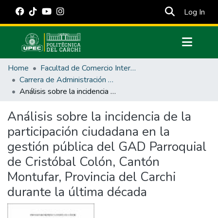
(cur
Log In
Communities & Collections
Home
Facultad de Comercio Internacional, Integración, Administración y Economía Empresarial
All of DSpace
Carrera de Administración Pública
Análisis sobre la incidencia de la participación ciudadana en la gestión pública del GAD Parroquial de Cristóbal Colón, Cantón Montufar, Provincia del Carchi durante la última década
Statistics
Estadísticas Externas
Análisis sobre la incidencia de la
participación ciudadana en la
Manuales
gestión pública del GAD Parroquial
de Cristóbal Colón, Cantón
Montufar, Provincia del Carchi
durante la última década