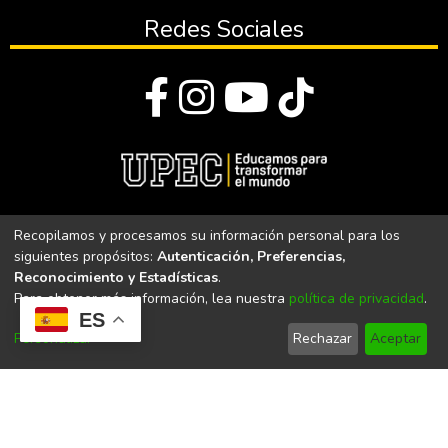
Redes Sociales
© Todos los derechos reservados 2023
Recopilamos y procesamos su información personal para los
siguientes propósitos:
Autenticación, Preferencias,
Universidad Politécnica Estatal del Carchi
Reconocimiento y Estadísticas
.
Para obtener más información, lea nuestra
política de privacidad
.
Universidad Politécnica Estatal del Carchi | Acreditada por el
ES
CACES Resolución N°. 160-SE-33-CACES-2020
Personalizar
Rechazar
Aceptar