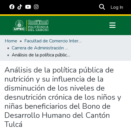
(cur
Log In
Communities & Collections
Home
Facultad de Comercio Internacional, Integración, Administración y Economía Empresarial
All of DSpace
Carrera de Administración Pública
Análisis de la política pública de nutrición y su influencia de la disminución de los niveles de desnutrición crónica de los niños y niñas beneficiarios del Bono de Desarrollo Humano del Cantón Tulcá
Statistics
Estadísticas Externas
Análisis de la política pública de
nutrición y su influencia de la
Manuales
disminución de los niveles de
desnutrición crónica de los niños y
niñas beneficiarios del Bono de
Desarrollo Humano del Cantón
Tulcá