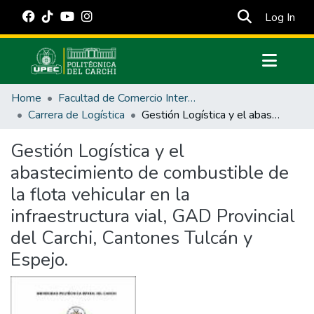
(cur
Log In
Communities & Collections
Home
Facultad de Comercio Internacional, Integración, Administración y Economía Empresarial
All of DSpace
Carrera de Logística
Gestión Logística y el abastecimiento de combustible de la flota vehicular en la infraestructura vial, GAD Provincial del Carchi, Cantones Tulcán y Espejo.
Statistics
Gestión Logística y el
Estadísticas Externas
abastecimiento de combustible de
Manuales
la flota vehicular en la
infraestructura vial, GAD Provincial
del Carchi, Cantones Tulcán y
Espejo.