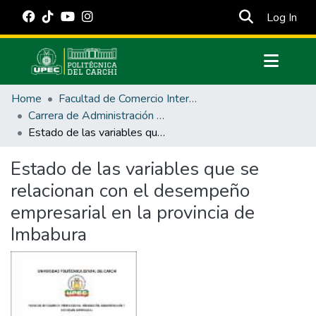
(cur
Log In
Communities & Collections
Home
Facultad de Comercio Internacional, Integración, Administración y Economía Empresarial
All of DSpace
Carrera de Administración de Empresas y Marketing
Estado de las variables que se relacionan con el desempeño empresarial en la provincia de Imbabura
Statistics
Estadísticas Externas
Estado de las variables que se
relacionan con el desempeño
Manuales
empresarial en la provincia de
Imbabura