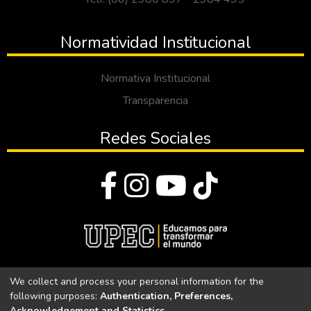
Normatividad Institucional
Normativa Institucional
Transparencia
Redes Sociales
© Todos los derechos reservados 2023
We collect and process your personal information for the
following purposes:
Authentication, Preferences,
Universidad Politécnica Estatal del Carchi
Acknowledgement and Statistics
.