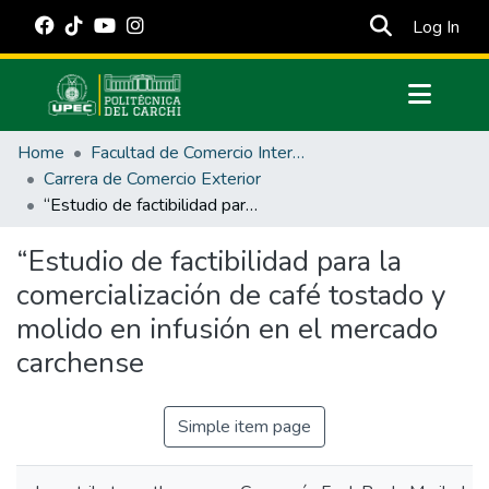
(cur
Log In
Communities & Collections
Home
Facultad de Comercio Internacional, Integración, Administración y Economía Empresarial
All of DSpace
Carrera de Comercio Exterior
“Estudio de factibilidad para la comercialización de café tostado y molido en infusión en el mercado carchense
Statistics
Estadísticas Externas
“Estudio de factibilidad para la
comercialización de café tostado y
Manuales
molido en infusión en el mercado
carchense
Simple item page