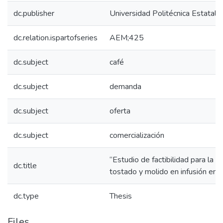
dc.publisher
Universidad Politécnica Estatal d
dc.relation.ispartofseries
AEM;425
dc.subject
café
dc.subject
demanda
dc.subject
oferta
dc.subject
comercialización
“Estudio de factibilidad para la c
dc.title
tostado y molido en infusión en 
dc.type
Thesis
Files