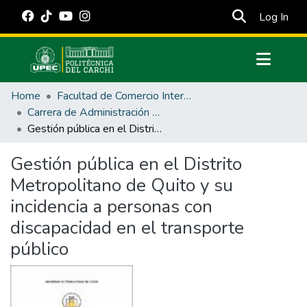
(cur
Log In
Communities & Collections
Home
Facultad de Comercio Internacional, Integración, Administración y Economía Empresarial
All of DSpace
Carrera de Administración Pública
Gestión pública en el Distrito Metropolitano de Quito y su incidencia a personas con discapacidad en el transporte público
Statistics
Estadísticas Externas
Gestión pública en el Distrito
Metropolitano de Quito y su
Manuales
incidencia a personas con
discapacidad en el transporte
público