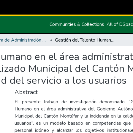
Communities & Collections
All of DSpa
Carrera de Administración de Empresas y Marketing
Gestión del Talento Humano en el área administrativa del Gobierno Autónomo Descentralizado Municipal del Cantón Montúfar y la incidencia en la calidad del servicio a los usuarios
Humano en el área administrat
zado Municipal del Cantón M
ad del servicio a los usuarios
Abstract
El presente trabajo de investigación denominado: “
Humano en el área administrativa del Gobierno Autón
Municipal del Cantón Montúfar y la incidencia en la calid
usuarios”, es un modelo basado en competencias que
personal idóneo y alcanzar los objetivos institucional