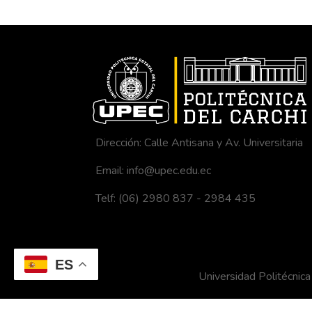
Dirección: Calle Antisana y Av. Universitaria
Email: info@upec.edu.ec
Telf: (06) 2980 837 - 2984 435
ES
Universidad Politécni