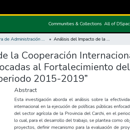
Communities & Collections
All of DSpa
Carrera de Administración Pública
Análisis del Impacto de la Cooperación Internacional en la Ejecución de Políticas Públicas Enfocadas al Fortalecimiento del Sector Agrícola de la Provincia del Carchi, periodo 2015-2019”
de la Cooperación Internacion
focadas al Fortalecimiento del
, periodo 2015-2019”
Abstract
Esta investigación aborda el análisis sobre la efectivid
internacional en la ejecución de políticas públicas enfocad
del sector agrícola de la Provincia del Carchi, en el pe
lo cual, para el desarrollo del trabajo, se plantea como obj
proyectos, definir mecanismo para la evaluación de proy