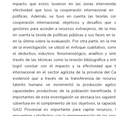
impacto que estos tuvieron en las zonas intervenida
efectividad que tuvo la cooperación internacional e
políticas. Además, se tuvo en cuenta las teorías co
cooperación internacional, objetivos y desafíos que 
gestores para acceder a recursos extranjeros, de la m
en cuenta la teoría de políticas públicas y sus faces en l
en la última sobre la evaluación. Por otra parte, en la 
de la investigación, se utilizó el enfoque cualitativo, co
el deductivo, inductivo, fenomenológico, analítico y sin
través de las técnicas como la revisión bibliográfica y ent
logró concluir con el impacto y la efectividad que 
internacional en el sector agrícola de la provincia del Car
evidenció que a través de la transferencia de recur
talento humano se incrementó la producción agrícol
capacidades productivas de la población beneficiada. 
importantes de esta investigación se destaca los siguien
cobertura en el cumplimiento de los objetivos, la capacid
GAD Provincial es importante para captar recursos, l
encuentran satisfechos con la implementación de los proy