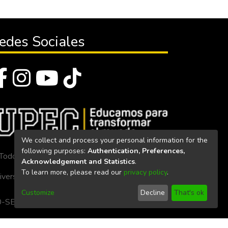
edes Sociales
We collect and process your personal information for the
following purposes:
Authentication, Preferences,
Todos los derechos reservados 2023
Acknowledgement and Statistics
.
To learn more, please read our
privacy policy
.
iversidad Politécnica Estatal del Carchi
Customize
Decline
That's ok
. 160-SE-33-CACES-2020