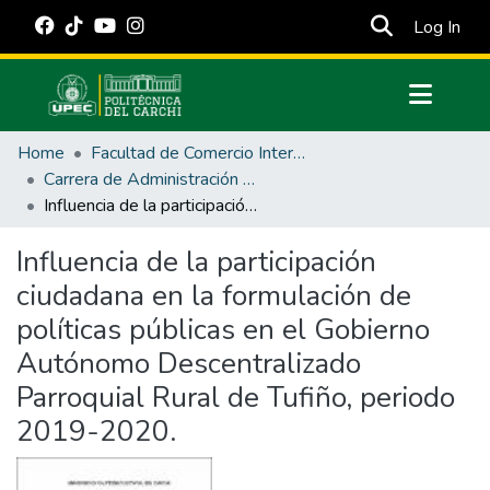
(cur
Log In
Communities & Collections
Home
Facultad de Comercio Internacional, Integración, Administración y Economía Empresarial
All of DSpace
Carrera de Administración Pública
Influencia de la participación ciudadana en la formulación de políticas públicas en el Gobierno Autónomo Descentralizado Parroquial Rural de Tufiño, periodo 2019-2020.
Statistics
Estadísticas Externas
Influencia de la participación
ciudadana en la formulación de
Manuales
políticas públicas en el Gobierno
Autónomo Descentralizado
Parroquial Rural de Tufiño, periodo
2019-2020.