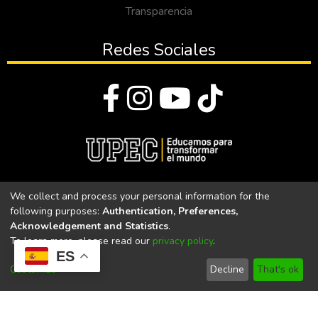
Transparencia
Redes Sociales
© Todos los derechos reservados 2023
We collect and process your personal information for the
following purposes:
Authentication, Preferences,
Universidad Politécnica Estatal del Carchi
Acknowledgement and Statistics
.
To learn more, please read our
privacy policy
.
Universidad Politécnica Estatal del Carchi | Acreditada por el
ES
CACES Resolución N°. 160-SE-33-CACES-2020
Customize
Decline
That's ok