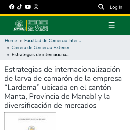
(cur
Log In
Communities & Collections
Home
Facultad de Comercio Internacional, Integración, Administración y Economía Empresarial
All of DSpace
Carrera de Comercio Exterior
Estrategias de internacionalización de larva de camarón de la empresa “Lardema” ubicada en el cantón Manta, Provincia de Manabí y la diversificación de mercados
Statistics
Estadísticas Externas
Estrategias de internacionalización
de larva de camarón de la empresa
Manuales
“Lardema” ubicada en el cantón
Manta, Provincia de Manabí y la
diversificación de mercados