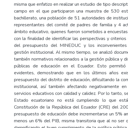
misma que enfatizo en realizar un estudio de tipo descrip
campo en el que participaron una muestra de 530 es
bachillerato, una población de 51 autoridades de institu
representantes del comité de padres de familia y 4 ac
ámbito educativo, quienes fueron sometidos a encuestas 
con la finalidad de identificar las perspectivas y criterio
del presupuesto del MINEDUC y los inconvenientes
gestión institucional. Al mismo tiempo, se analizó docu
también normativos relacionados a la gestión pública y di
públicas de educación en el Ecuador. Esto permitió
evidentes, demostrando que en los últimos años exis
presupuesto del distrito de educación, dificultando la cor
institucional, así también afectando negativamente en
servicios educativos con calidad y calidez. Por lo tanto, s
Estado ecuatoriano no está cumpliendo lo que está
Constitución de la República del Ecuador (CRE) del 20
presupuesto de educación debe incrementarse un 5% anu
menos un 6% del PIB, misma transitoria que al no ser 
damnificando el buen cumplimiento de la política pública