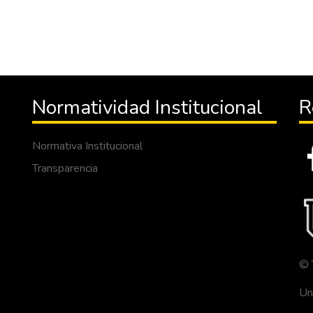
Normatividad Institucional
R
Normativa Institucional
Transparencia
© 
Un