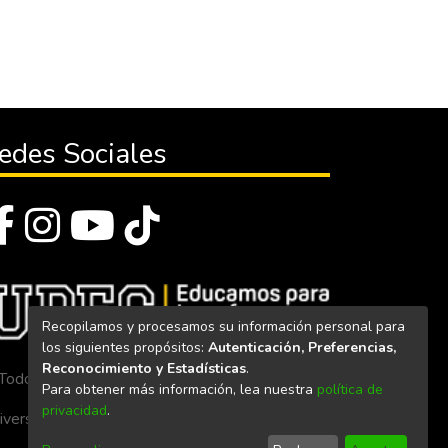
edes Sociales
Recopilamos y procesamos su información personal para
los siguientes propósitos:
Autenticación, Preferencias,
Reconocimiento y Estadísticas
.
Todos los derechos reservados 2023
Para obtener más información, lea nuestra
política de
privacidad
.
iversidad Politécnica Estatal del Carchi