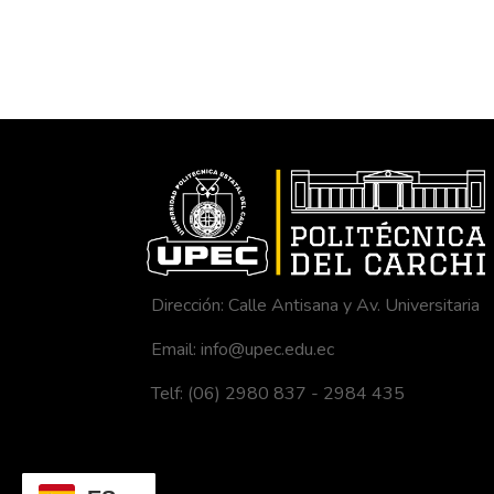
Dirección: Calle Antisana y Av. Universitaria
Email: info@upec.edu.ec
Telf: (06) 2980 837 - 2984 435