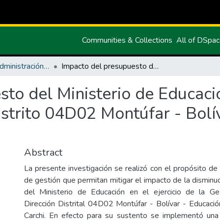
Communities & Collections
All of DSpa
Maestria en Administración Pública
Impacto del presupuesto del Ministerio de Educación en el ejercicio de la gestión pública del Distrito 04D02 Montúfar - Bolívar, provincia del Carchi
to del Ministerio de Educación
istrito 04D02 Montúfar - Bolív
Abstract
La presente investigación se realizó con el propósito de
de gestión que permitan mitigar el impacto de la disminu
del Ministerio de Educación en el ejercicio de la Ge
Dirección Distrital 04D02 Montúfar - Bolívar - Educación
Carchi. En efecto para su sustento se implementó una 