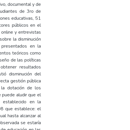
tivo, documental y de
tudiantes de 3ro de
ciones educativas, 51
tores públicos en el
online y entrevistas
s sobre la disminución
 presentados en la
mentos teóricos como
seño de las políticas
 obtener resultados
tió disminución del
recta gestión pública
 la dotación de los
e puede aludir que el
 establecido en la
08 que establece: el
al hasta alcanzar al
observada se estaría
 de educación en las