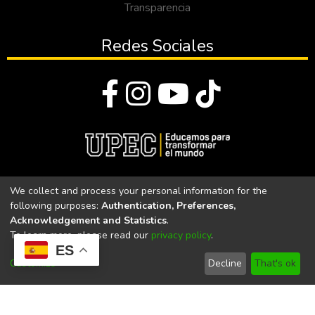
Transparencia
Redes Sociales
© Todos los derechos reservados 2023
We collect and process your personal information for the
following purposes:
Authentication, Preferences,
Universidad Politécnica Estatal del Carchi
Acknowledgement and Statistics
.
To learn more, please read our
privacy policy
.
Universidad Politécnica Estatal del Carchi | Acreditada por el
ES
CACES Resolución N°. 160-SE-33-CACES-2020
Customize
Decline
That's ok