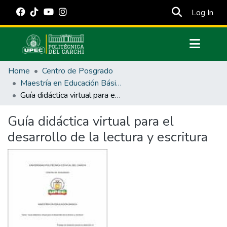
(cur
Log In
Communities & Collections
Home
Centro de Posgrado
All of DSpace
Maestría en Educación Básica
Guía didáctica virtual para el desarrollo de la lectura y escritura
Statistics
Estadísticas Externas
Guía didáctica virtual para el
desarrollo de la lectura y escritura
Manuales