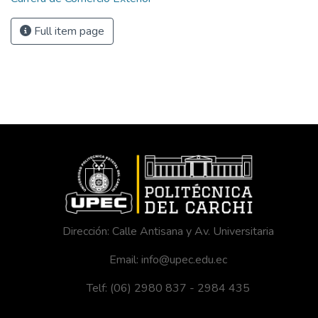
Full item page
Dirección: Calle Antisana y Av. Universitaria
Email: info@upec.edu.ec
Telf: (06) 2980 837 - 2984 435