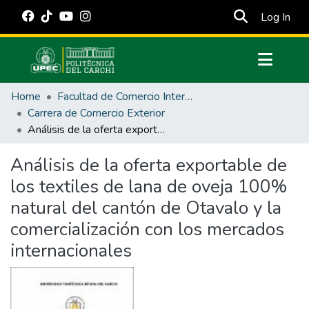
(cur
Log In
Communities & Collections
Home
Facultad de Comercio Internacional, Integración, Administración y Economía Empresarial
All of DSpace
Carrera de Comercio Exterior
Análisis de la oferta exportable de los textiles de lana de oveja 100% natural del cantón de Otavalo y la comercialización con los mercados internacionales
Statistics
Estadísticas Externas
Análisis de la oferta exportable de
los textiles de lana de oveja 100%
Manuales
natural del cantón de Otavalo y la
comercialización con los mercados
internacionales