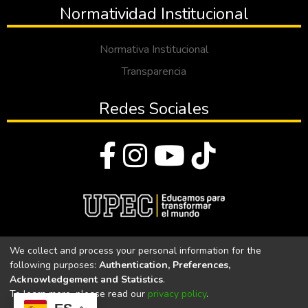
Normatividad Institucional
Normativa Institucional
Transparencia
Redes Sociales
© Todos los derechos reservados 2023
We collect and process your personal information for the
following purposes:
Authentication, Preferences,
Universidad Politécnica Estatal del Carchi
Acknowledgement and Statistics
.
To learn more, please read our
privacy policy
.
Universidad Politécnica Estatal del Carchi | Acreditada por el