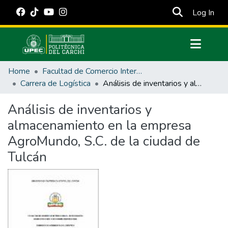
(cur
Log In
Communities & Collections
Home
Facultad de Comercio Internacional, Integración, Administración y Economía Empresarial
All of DSpace
Carrera de Logística
Análisis de inventarios y almacenamiento en la empresa AgroMundo, S.C. de la ciudad de Tulcán
Statistics
Análisis de inventarios y
Estadísticas Externas
almacenamiento en la empresa
Manuales
AgroMundo, S.C. de la ciudad de
Tulcán