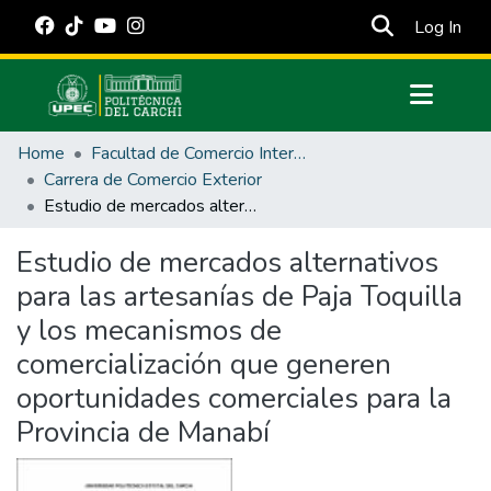
(cur
Log In
Communities & Collections
Home
Facultad de Comercio Internacional, Integración, Administración y Economía Empresarial
All of DSpace
Carrera de Comercio Exterior
Estudio de mercados alternativos para las artesanías de Paja Toquilla y los mecanismos de comercialización que generen oportunidades comerciales para la Provincia de Manabí
Statistics
Estadísticas Externas
Estudio de mercados alternativos
para las artesanías de Paja Toquilla
Manuales
y los mecanismos de
comercialización que generen
oportunidades comerciales para la
Provincia de Manabí