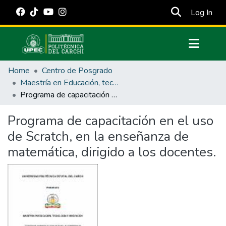
(cur
Log In
Communities & Collections
Home
Centro de Posgrado
All of DSpace
Maestría en Educación, tecnología e innovación.
Programa de capacitación en el uso de Scratch, en la enseñanza de matemática, dirigido a los docentes.
Statistics
Estadísticas Externas
Programa de capacitación en el uso
de Scratch, en la enseñanza de
Manuales
matemática, dirigido a los docentes.