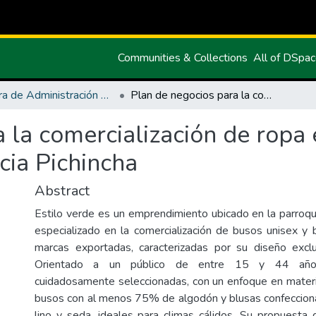
Communities & Collections
All of DSpa
Carrera de Administración de Empresas y Marketing
Plan de negocios para la comercialización de ropa en la Parroquia de Guayllabamba provincia Pichincha
 la comercialización de ropa 
ia Pichincha
Abstract
Estilo verde es un emprendimiento ubicado en la parroq
especializado en la comercialización de busos unisex y
marcas exportadas, caracterizadas por su diseño exclu
Orientado a un público de entre 15 y 44 años
cuidadosamente seleccionadas, con un enfoque en mater
busos con al menos 75% de algodón y blusas confeccion
lino y seda, ideales para climas cálidos. Su propuesta