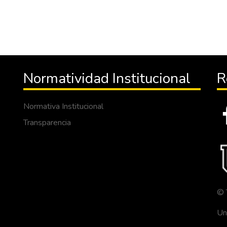
Normatividad Institucional
R
Normativa Institucional
Transparencia
© 
Un