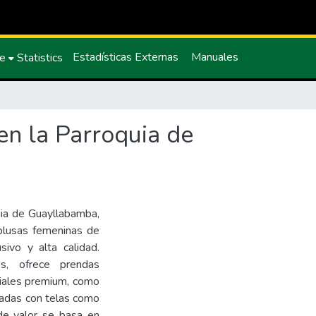
Estadísticas Externas
Manuales
ce
Statistics
en la Parroquia de
uia de Guayllabamba,
 blusas femeninas de
sivo y alta calidad.
, ofrece prendas
iales premium, como
adas con telas como
 de valor se basa en