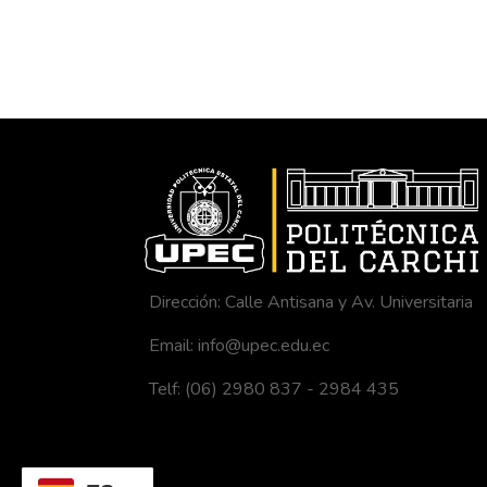
Dirección: Calle Antisana y Av. Universitaria
Email: info@upec.edu.ec
Telf: (06) 2980 837 - 2984 435