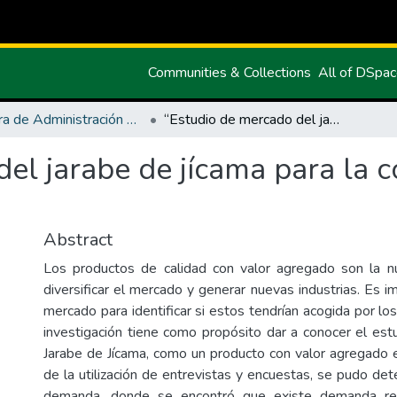
Communities & Collections
All of DSpa
Carrera de Administración de Empresas y Marketing
“Estudio de mercado del jarabe de jícama para la comercialización en la provincia del Carchi
el jarabe de jícama para la c
Abstract
Los productos de calidad con valor agregado son la n
diversificar el mercado y generar nuevas industrias. Es i
mercado para identificar si estos tendrían acogida por l
investigación tiene como propósito dar a conocer el es
Jarabe de Jícama, como un producto con valor agregado en
de la utilización de entrevistas y encuestas, se pudo dete
demanda, donde se encontró que existe demanda re