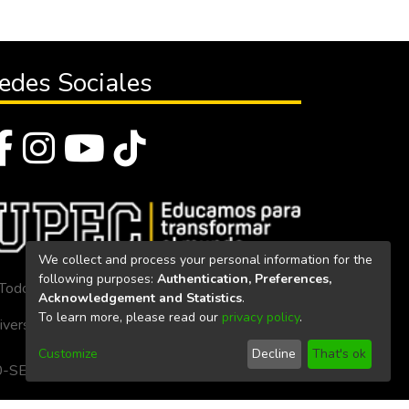
edes Sociales
We collect and process your personal information for the
following purposes:
Authentication, Preferences,
Todos los derechos reservados 2023
Acknowledgement and Statistics
.
To learn more, please read our
privacy policy
.
iversidad Politécnica Estatal del Carchi
Customize
Decline
That's ok
. 160-SE-33-CACES-2020