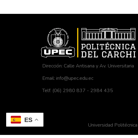
Dirección: Calle Antisana y Av. Universitaria
Email: info@upec.edu.ec
Telf: (06) 2980 837 - 2984 435
ES
Universidad Politécni