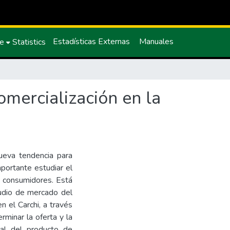
Estadísticas Externas
Manuales
ce
Statistics
omercialización en la
ueva tendencia para
mportante estudiar el
os consumidores. Está
tudio de mercado del
 el Carchi, a través
rminar la oferta y la
al del producto de