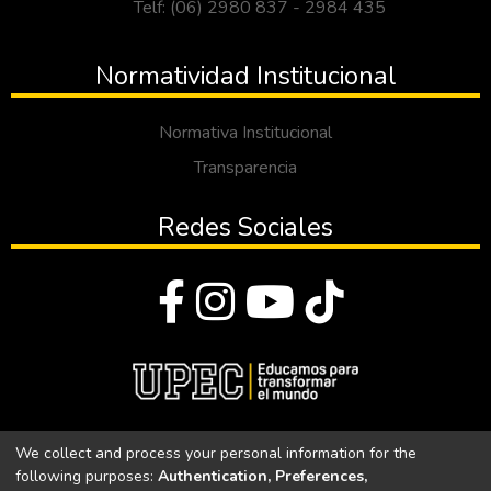
Telf: (06) 2980 837 - 2984 435
Normatividad Institucional
Normativa Institucional
Transparencia
Redes Sociales
© Todos los derechos reservados 2023
We collect and process your personal information for the
following purposes:
Authentication, Preferences,
Universidad Politécnica Estatal del Carchi