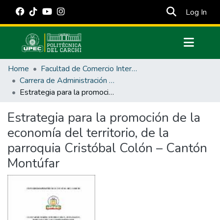
(cur
Log In
Communities & Collections
Home
Facultad de Comercio Internacional, Integración, Administración y Economía Empresarial
All of DSpace
Carrera de Administración de Empresas y Marketing
Estrategia para la promoción de la economía del territorio, de la parroquia Cristóbal Colón – Cantón Montúfar
Statistics
Estadísticas Externas
Estrategia para la promoción de la
economía del territorio, de la
Manuales
parroquia Cristóbal Colón – Cantón
Montúfar