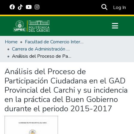
(cur
Log In
Communities & Collections
Home
Facultad de Comercio Internacional, Integración, Administración y Economía Empresarial
All of DSpace
Carrera de Administración Pública
Análisis del Proceso de Participación Ciudadana en el GAD Provincial del Carchi y su incidencia en la práctica del Buen Gobierno durante el periodo 2015-2017
Statistics
Estadísticas Externas
Análisis del Proceso de
Participación Ciudadana en el GAD
Manuales
Provincial del Carchi y su incidencia
en la práctica del Buen Gobierno
durante el periodo 2015-2017