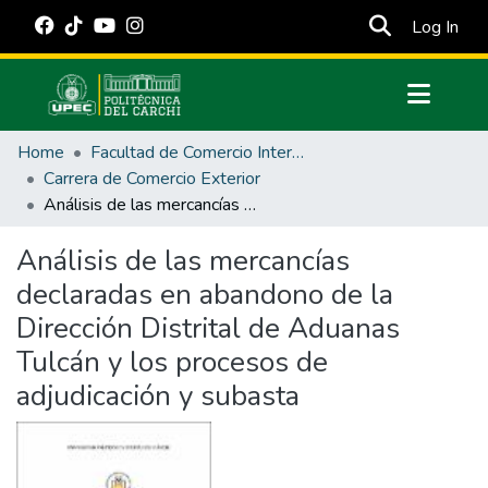
(cur
Log In
Communities & Collections
Home
Facultad de Comercio Internacional, Integración, Administración y Economía Empresarial
All of DSpace
Carrera de Comercio Exterior
Análisis de las mercancías declaradas en abandono de la Dirección Distrital de Aduanas Tulcán y los procesos de adjudicación y subasta
Statistics
Estadísticas Externas
Análisis de las mercancías
declaradas en abandono de la
Manuales
Dirección Distrital de Aduanas
Tulcán y los procesos de
adjudicación y subasta