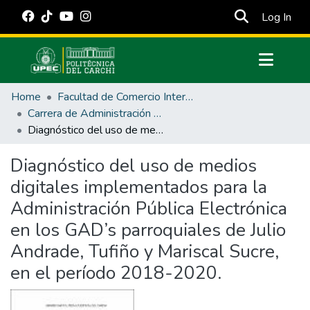
(cur
Log In
Communities & Collections
Home
Facultad de Comercio Internacional, Integración, Administración y Economía Empresarial
All of DSpace
Carrera de Administración Pública
Diagnóstico del uso de medios digitales implementados para la Administración Pública Electrónica en los GAD’s parroquiales de Julio Andrade, Tufiño y Mariscal Sucre, en el período 2018-2020.
Statistics
Estadísticas Externas
Diagnóstico del uso de medios
digitales implementados para la
Manuales
Administración Pública Electrónica
en los GAD’s parroquiales de Julio
Andrade, Tufiño y Mariscal Sucre,
en el período 2018-2020.