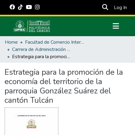
(cur
Log In
Communities & Collections
Home
Facultad de Comercio Internacional, Integración, Administración y Economía Empresarial
All of DSpace
Carrera de Administración de Empresas y Marketing
Estrategia para la promoción de la economía del territorio de la parroquia González Suárez del cantón Tulcán
Statistics
Estadísticas Externas
Estrategia para la promoción de la
economía del territorio de la
Manuales
parroquia González Suárez del
cantón Tulcán