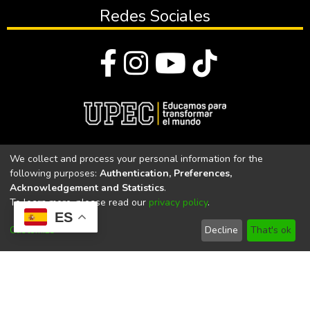
Redes Sociales
© Todos los derechos reservados 2023
We collect and process your personal information for the
following purposes:
Authentication, Preferences,
Universidad Politécnica Estatal del Carchi
Acknowledgement and Statistics
.
To learn more, please read our
privacy policy
.
Universidad Politécnica Estatal del Carchi | Acreditada por el
ES
CACES Resolución N°. 160-SE-33-CACES-2020
Customize
Decline
That's ok