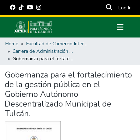
(cur
Log In
Communities & Collections
Home
Facultad de Comercio Internacional, Integración, Administración y Economía Empresarial
All of DSpace
Carrera de Administración Pública
Gobernanza para el fortalecimiento de la gestión pública en el Gobierno Autónomo Descentralizado Municipal de Tulcán.
Statistics
Estadísticas Externas
Gobernanza para el fortalecimiento
de la gestión pública en el
Manuales
Gobierno Autónomo
Descentralizado Municipal de
Tulcán.