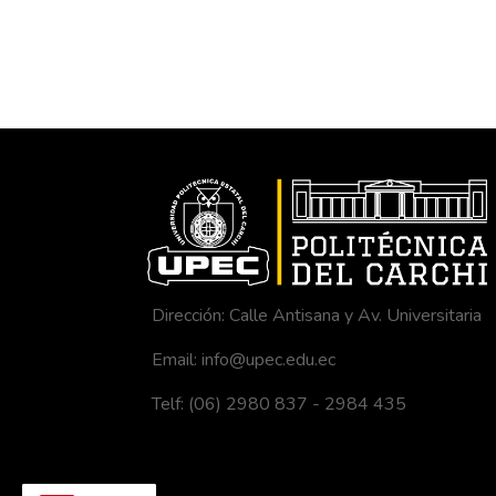
Dirección: Calle Antisana y Av. Universitaria
Email: info@upec.edu.ec
Telf: (06) 2980 837 - 2984 435