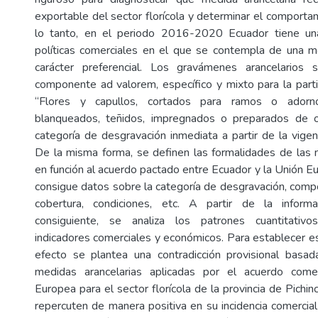
exportable del sector florícola y determinar el comporta
lo tanto, en el periodo 2016-2020 Ecuador tiene un
políticas comerciales en el que se contempla de una m
carácter preferencial. Los gravámenes arancelario
componente ad valorem, específico y mixto para la part
“Flores y capullos, cortados para ramos o adorno
blanqueados, teñidos, impregnados o preparados de 
categoría de desgravación inmediata a partir de la vigen
De la misma forma, se definen las formalidades de las 
en función al acuerdo pactado entre Ecuador y la Unión E
consigue datos sobre la categoría de desgravación, com
cobertura, condiciones, etc. A partir de la inform
consiguiente, se analiza los patrones cuantitativo
indicadores comerciales y económicos. Para establecer es
efecto se plantea una contradicción provisional basad
medidas arancelarias aplicadas por el acuerdo come
Europea para el sector florícola de la provincia de Pich
repercuten de manera positiva en su incidencia comerci