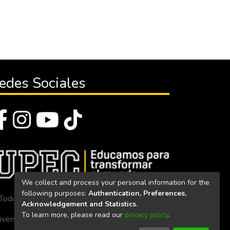
edes Sociales
We collect and process your personal information for the
following purposes:
Authentication, Preferences,
Todos los derechos reservados 2023
Acknowledgement and Statistics
.
To learn more, please read our
privacy policy
.
iversidad Politécnica Estatal del Carchi