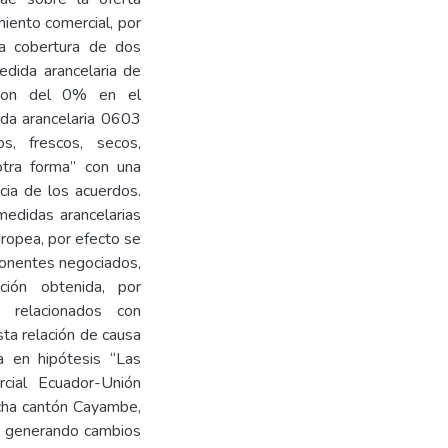
miento comercial, por
a cobertura de dos
edida arancelaria de
s son del 0% en el
ida arancelaria 0603
s, frescos, secos,
otra forma” con una
cia de los acuerdos.
medidas arancelarias
uropea, por efecto se
ponentes negociados,
ación obtenida, por
s relacionados con
ta relación de causa
a en hipótesis “Las
rcial Ecuador-Unión
incha cantón Cayambe,
al generando cambios