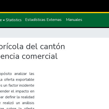
Estadísticas Externas
Manuales
ce
Statistics
orícola del cantón
encia comercial
pósito analizar las
la oferta exportable
s un factor incidente
ender el impacto en
r definir la realidad
realizó un análisis
cae sobre la oferta