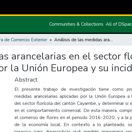
Communities & Collections
All of DSpa
ra de Comercio Exterior
Análisis de las medidas arancelarias en el sector florícola del cantón Cayambe aplicadas por la Unión Europea y su incidencia comercial
s arancelarias en el sector fl
r la Unión Europea y su incid
Abstract
El presente trabajo de investigación tiene como pro
medidas arancelarias aplicadas por la Unión Europea a 
del sector florícola del cantón Cayambe, y determinar si e
en el comportamiento comercial. De esta manera, compr
el comercio de flores en el periodo 2016-2020, y a la pa
de la economía local. En contexto a lo planteado, se 
riguroso para diagnosticar qué medida arancelaria re