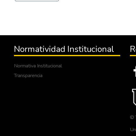
Normatividad Institucional
R
Normativa Institucional
Transparencia
© 
Un