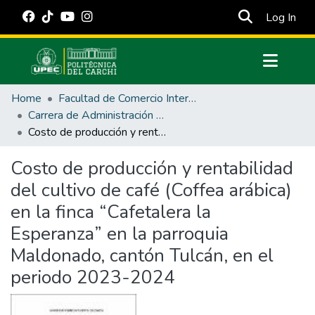
(cur
Log In
Communities & Collections
Home
Facultad de Comercio Internacional, Integración, Administración y Economía Empresarial
All of DSpace
Carrera de Administración de Empresas y Marketing
Costo de producción y rentabilidad del cultivo de café (Coffea arábica) en la finca “Cafetalera la Esperanza” en la parroquia Maldonado, cantón Tulcán, en el periodo 2023-2024
Statistics
Estadísticas Externas
Costo de producción y rentabilidad
del cultivo de café (Coffea arábica)
Manuales
en la finca “Cafetalera la
Esperanza” en la parroquia
Maldonado, cantón Tulcán, en el
periodo 2023-2024