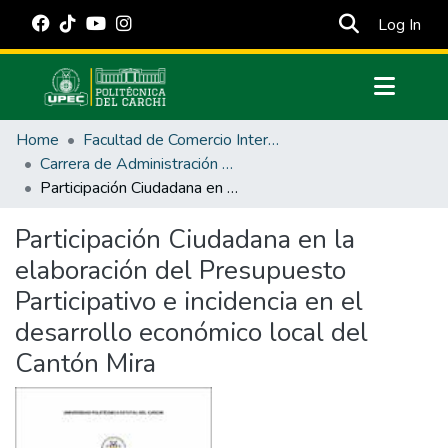
(cur
Log In
Communities & Collections
Home
Facultad de Comercio Internacional, Integración, Administración y Economía Empresarial
All of DSpace
Carrera de Administración Pública
Participación Ciudadana en la elaboración del Presupuesto Participativo e incidencia en el desarrollo económico local del Cantón Mira
Statistics
Estadísticas Externas
Participación Ciudadana en la
elaboración del Presupuesto
Manuales
Participativo e incidencia en el
desarrollo económico local del
Cantón Mira