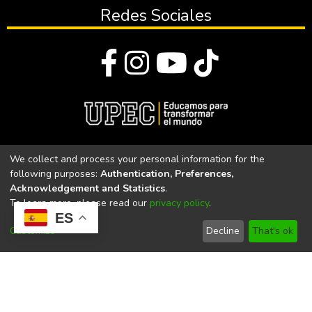
Redes Sociales
© Todos los derechos reservados 2023
We collect and process your personal information for the
following purposes:
Authentication, Preferences,
Universidad Politécnica Estatal del Carchi
Acknowledgement and Statistics
.
To learn more, please read our
privacy policy
.
Universidad Politécnica Estatal del Carchi | Acreditada por el
ES
CACES Resolución N°. 160-SE-33-CACES-2020
Customize
Decline
That's ok