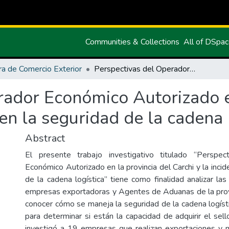
Communities & Collections
All of DSpa
ra de Comercio Exterior
Perspectivas del Operador Económico Autorizado en la provincia del Carchi y la incidencia en la seguridad de la cadena logística
rador Económico Autorizado e
 en la seguridad de la cadena 
Abstract
El presente trabajo investigativo titulado “Perspe
Económico Autorizado en la provincia del Carchi y la incid
de la cadena logística” tiene como finalidad analizar la
empresas exportadoras y Agentes de Aduanas de la provi
conocer cómo se maneja la seguridad de la cadena logís
para determinar si están la capacidad de adquirir el sel
investigó a 19 empresas que realizan exportaciones y 