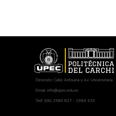
Dirección: Calle Antisana y Av. Universitaria
Email: info@upec.edu.ec
Telf: (06) 2980 837 - 2984 435