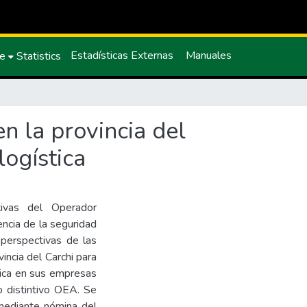
Estadísticas Externas
Manuales
ce
Statistics
n la provincia del
logística
ctivas del Operador
encia de la seguridad
s perspectivas de las
ncia del Carchi para
tica en sus empresas
lo distintivo OEA. Se
mediante nómina del