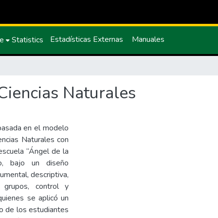
Estadísticas Externas
Manuales
ce
Statistics
iencias Naturales
 basada en el modelo
ncias Naturales con
escuela “Ángel de la
o, bajo un diseño
umental, descriptiva,
 grupos, control y
uienes se aplicó un
to de los estudiantes