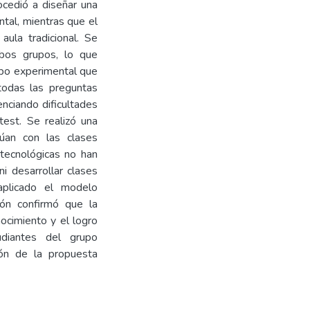
ocedió a diseñar una
ntal, mientras que el
aula tradicional. Se
bos grupos, lo que
upo experimental que
todas las preguntas
enciando dificultades
est. Se realizó una
núan con las clases
 tecnológicas no han
ni desarrollar clases
plicado el modelo
ón confirmó que la
ocimiento y el logro
udiantes del grupo
ción de la propuesta