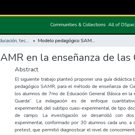
Communities & Collections
All of DSpa
Maestría en Educación, tecnología e innovación.
Modelo pedagógico SAMR en la enseñanza de las Ciencias Naturales
MR en la enseñanza de las C
Abstract
El siguiente trabajo planteó proponer una guía didáctica
pedagógico SAMR, para el método de enseñanza de Cie
los alumnos de 7mo de Educación General Básica en la 
Guarda”. La indagación es de enfoque cuantitativ
experimental, del subtipo cuasi-experimental, de tipo doc
de campo. La investigación se desarrolló con dos
experimental, conformado por 30 alumnos cada uno, a q
pretest, que permitió diagnosticar el nivel de conocimien