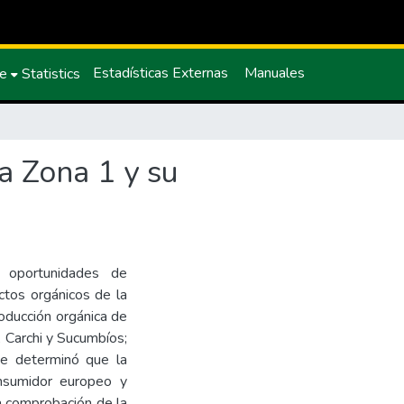
Estadísticas Externas
Manuales
ce
Statistics
a Zona 1 y su
s oportunidades de
uctos orgánicos de la
roducción orgánica de
 Carchi y Sucumbíos;
 se determinó que la
onsumidor europeo y
a comprobación de la