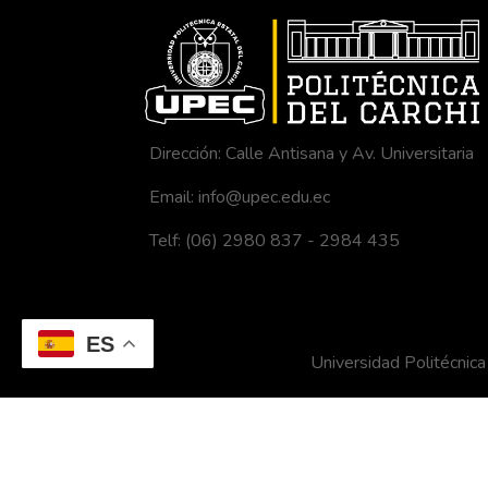
Dirección: Calle Antisana y Av. Universitaria
Email: info@upec.edu.ec
Telf: (06) 2980 837 - 2984 435
ES
Universidad Politécni