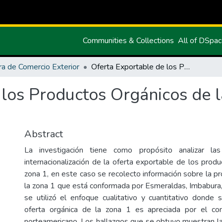
Communities & Collections
All of DSpa
ra de Comercio Exterior
Oferta Exportable de los Productos Orgánicos de la Zona 1 y su Internacionalización
los Productos Orgánicos de l
Abstract
La investigación tiene como propósito analizar la
internacionalización de la oferta exportable de los prod
zona 1, en este caso se recolecto información sobre la p
la zona 1 que está conformada por Esmeraldas, Imbabura,
se utilizó el enfoque cualitativo y cuantitativo donde
oferta orgánica de la zona 1 es apreciada por el c
norteamericano. Los hallazgos que se obtuvo muestran l