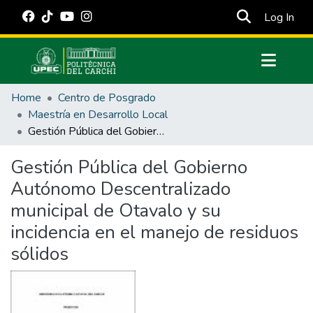
(cur
Log In
Communities & Collections
Home
Centro de Posgrado
All of DSpace
Maestría en Desarrollo Local
Gestión Pública del Gobierno Autónomo Descentralizado municipal de Otavalo y su incidencia en el manejo de residuos sólidos
Statistics
Estadísticas Externas
Gestión Pública del Gobierno
Autónomo Descentralizado
Manuales
municipal de Otavalo y su
incidencia en el manejo de residuos
sólidos