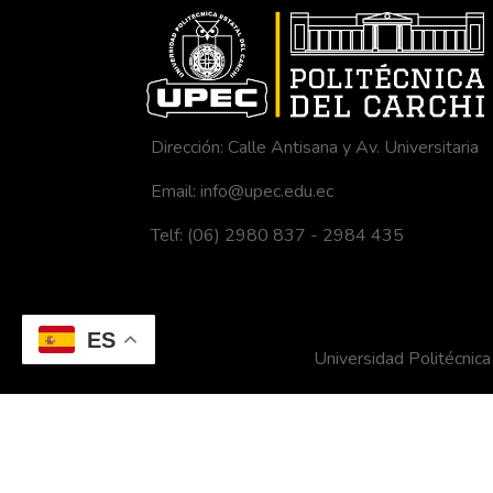
Dirección: Calle Antisana y Av. Universitaria
Email: info@upec.edu.ec
Telf: (06) 2980 837 - 2984 435
ES
Universidad Politécni