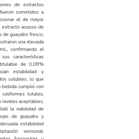
ciones de extractos
 fueron sometidos a
eccionar el de mayor
% extracto acuoso de
s de guayabo fresco,
ostraron una elevada
mL, confirmando el
sus características
 titulable de 0,08%
cian estabilidad y
dos solubles, lo que
a bebida cumplió con
coliformes totales,
 niveles aceptables,
lidó la viabilidad de
 hojas de guayabo y
adecuada estabilidad
ptación sensorial,
ntos funcionales y