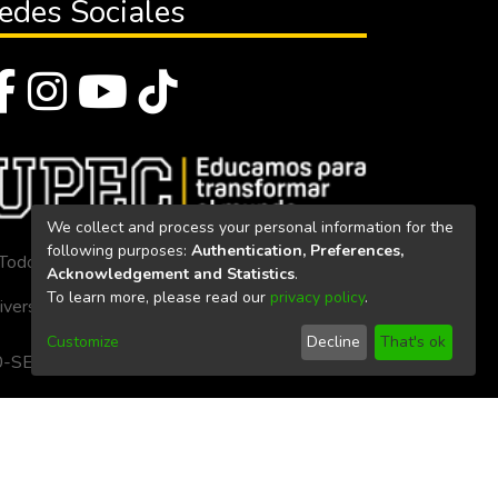
edes Sociales
We collect and process your personal information for the
following purposes:
Authentication, Preferences,
Todos los derechos reservados 2023
Acknowledgement and Statistics
.
To learn more, please read our
privacy policy
.
iversidad Politécnica Estatal del Carchi
Customize
Decline
That's ok
. 160-SE-33-CACES-2020