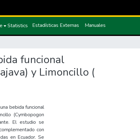
Estadísticas Externas
Manuales
ce
Statistics
bida funcional
java) y Limoncillo (
 una bebida funcional
oncillo (Cymbopogon
dante. El estudio se
l, complementado con
bidas en Ecuador. Se