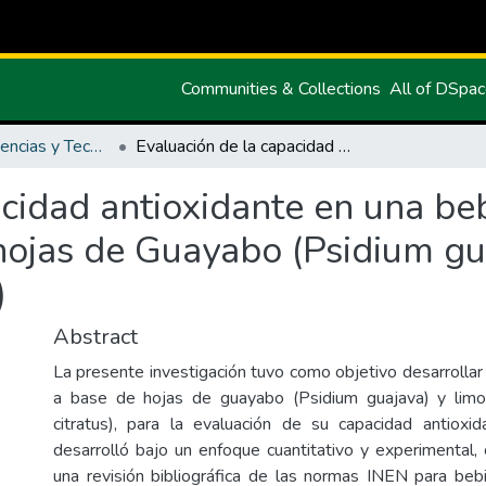
Communities & Collections
All of DSpa
Maestría en Ciencias y Tecnología de los Alimentos
Evaluación de la capacidad antioxidante en una bebida funcional elaborada a base de hojas de Guayabo (Psidium guajava) y Limoncillo ( Cymbopogon citratus)
cidad antioxidante en una be
ojas de Guayabo (Psidium gua
)
Abstract
La presente investigación tuvo como objetivo desarrollar
a base de hojas de guayabo (Psidium guajava) y lim
citratus), para la evaluación de su capacidad antioxi
desarrolló bajo un enfoque cuantitativo y experimenta
una revisión bibliográfica de las normas INEN para be