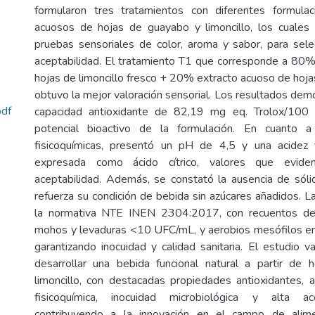
formularon tres tratamientos con diferentes formula
acuosos de hojas de guayabo y limoncillo, los cuales
pruebas sensoriales de color, aroma y sabor, para sel
aceptabilidad. El tratamiento T1 que corresponde a 80
hojas de limoncillo fresco + 20% extracto acuoso de hoja
obtuvo la mejor valoración sensorial. Los resultados dem
df
capacidad antioxidante de 82,19 mg eq. Trolox/100 
potencial bioactivo de la formulación. En cuanto a 
fisicoquímicas, presentó un pH de 4,5 y una acidez
expresada como ácido cítrico, valores que eviden
aceptabilidad. Además, se constató la ausencia de sóli
refuerza su condición de bebida sin azúcares añadidos. L
la normativa NTE INEN 2304:2017, con recuentos de 
mohos y levaduras <10 UFC/mL, y aerobios mesófilos en
garantizando inocuidad y calidad sanitaria. El estudio va
desarrollar una bebida funcional natural a partir de
limoncillo, con destacadas propiedades antioxidantes, 
fisicoquímica, inocuidad microbiológica y alta ace
contribuyendo a la innovación en el campo de alime