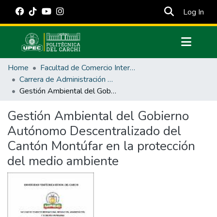
(cur
Log In
Communities & Collections
Home
Facultad de Comercio Internacional, Integración, Administración y Economía Empresarial
All of DSpace
Carrera de Administración Pública
Gestión Ambiental del Gobierno Autónomo Descentralizado del Cantón Montúfar en la protección del medio ambiente
Statistics
Estadísticas Externas
Gestión Ambiental del Gobierno
Autónomo Descentralizado del
Manuales
Cantón Montúfar en la protección
del medio ambiente