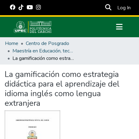
(cur
Log In
Communities & Collections
Home
Centro de Posgrado
All of DSpace
Maestría en Educación, tecnología e innovación.
La gamificación como estrategia didáctica para el aprendizaje del idioma inglés como lengua extranjera
Statistics
Estadísticas Externas
La gamificación como estrategia
didáctica para el aprendizaje del
Manuales
idioma inglés como lengua
extranjera