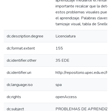
aprendizaje mediante el rendimie
importante recalcar que la dete
estos problemas visuales puede
el aprendizaje. Palabras claves: e
tamizaje visual, tabla de Snellen
dc.description.degree
Licenciatura
dc.format.extent
155
dc.identifier.other
35 EDE
dc.identifier.uri
http://repositorio.upec.edu.e
dc.language.iso
spa
dc.rights
openAccess
dc.subject
PROBLEMAS DE APRENDIZA