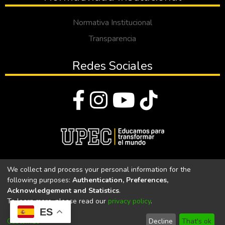
Normativa Institucional
Transparencia
Redes Sociales
© Todos los derechos reservados 2023
We collect and process your personal information for the
following purposes:
Authentication, Preferences,
Universidad Politécnica Estatal del Carchi
Acknowledgement and Statistics
.
To learn more, please read our
privacy policy
.
Universidad Politécnica Estatal del Carchi | Acreditada por el
ES
CACES Resolución N°. 160-SE-33-CACES-2020
Customize
Decline
That's ok