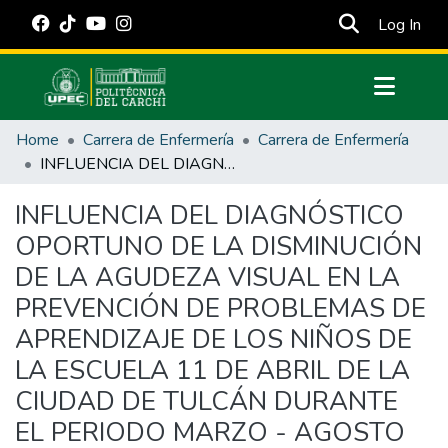
(cur
Log In
Communities & Collections
Home
Carrera de Enfermería
Carrera de Enfermería
All of DSpace
INFLUENCIA DEL DIAGNÓSTICO OPORTUNO DE LA DISMINUCIÓN DE LA AGUDEZA VISUAL EN LA PREVENCIÓN DE PROBLEMAS DE APRENDIZAJE DE LOS NIÑOS DE LA ESCUELA 11 DE ABRIL DE LA CIUDAD DE TULCÁN DURANTE EL PERIODO MARZO - AGOSTO 2013
Statistics
INFLUENCIA DEL DIAGNÓSTICO
Estadísticas Externas
OPORTUNO DE LA DISMINUCIÓN
Manuales
DE LA AGUDEZA VISUAL EN LA
PREVENCIÓN DE PROBLEMAS DE
APRENDIZAJE DE LOS NIÑOS DE
LA ESCUELA 11 DE ABRIL DE LA
CIUDAD DE TULCÁN DURANTE
EL PERIODO MARZO - AGOSTO