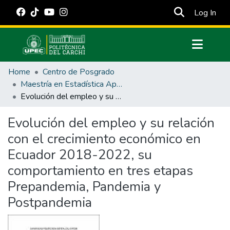
(cur
Log In
Communities & Collections
Home
Centro de Posgrado
All of DSpace
Maestría en Estadística Aplicada
Evolución del empleo y su relación con el crecimiento económico en Ecuador 2018-2022, su comportamiento en tres etapas Prepandemia, Pandemia y Postpandemia
Statistics
Estadísticas Externas
Evolución del empleo y su relación
con el crecimiento económico en
Manuales
Ecuador 2018-2022, su
comportamiento en tres etapas
Prepandemia, Pandemia y
Postpandemia