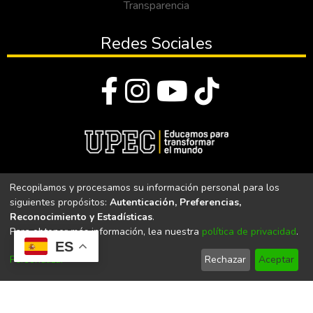
Transparencia
Redes Sociales
© Todos los derechos reservados 2023
Recopilamos y procesamos su información personal para los
siguientes propósitos:
Autenticación, Preferencias,
Universidad Politécnica Estatal del Carchi
Reconocimiento y Estadísticas
.
Para obtener más información, lea nuestra
política de privacidad
.
Universidad Politécnica Estatal del Carchi | Acreditada por el
ES
CACES Resolución N°. 160-SE-33-CACES-2020
Personalizar
Rechazar
Aceptar