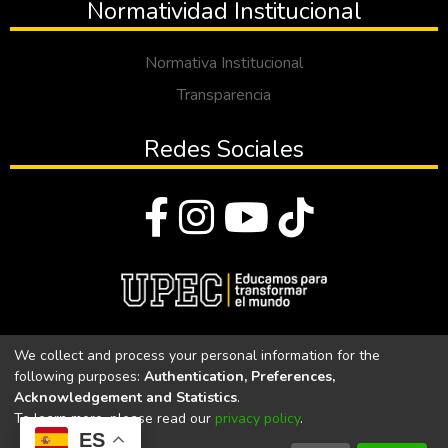
Normatividad Institucional
Normativa Institucional
Transparencia
Redes Sociales
© Todos los derechos reservados 2023
We collect and process your personal information for the
following purposes:
Authentication, Preferences,
Universidad Politécnica Estatal del Carchi
Acknowledgement and Statistics
.
To learn more, please read our
privacy policy
.
Universidad Politécnica Estatal del Carchi | Acreditada por el
ES