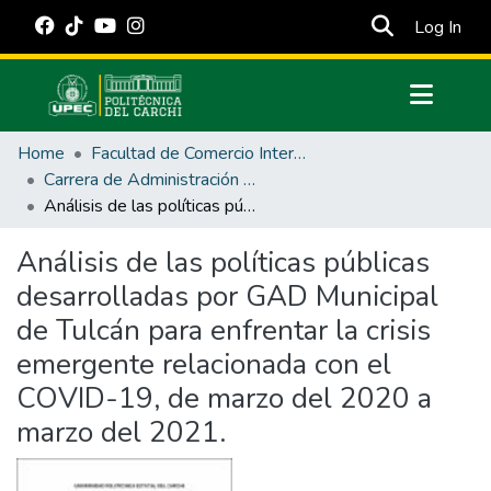
(cur
Log In
Communities & Collections
Home
Facultad de Comercio Internacional, Integración, Administración y Economía Empresarial
All of DSpace
Carrera de Administración Pública
Análisis de las políticas públicas desarrolladas por GAD Municipal de Tulcán para enfrentar la crisis emergente relacionada con el COVID-19, de marzo del 2020 a marzo del 2021.
Statistics
Estadísticas Externas
Análisis de las políticas públicas
desarrolladas por GAD Municipal
Manuales
de Tulcán para enfrentar la crisis
emergente relacionada con el
COVID-19, de marzo del 2020 a
marzo del 2021.