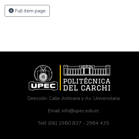
Full item page
Dirección: Calle Antisana y Av. Universitaria
Email: info@upec.edu.ec
Telf: (06) 2980 837 - 2984 435