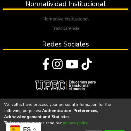
Normatividad Institucional
Normativa Institucional
Transparencia
Redes Sociales
© Todos los derechos reservados 2023
We collect and process your personal information for the
following purposes:
Authentication, Preferences,
Universidad Politécnica Estatal del Carchi
Acknowledgement and Statistics
.
To learn more, please read our
privacy policy
.
Universidad Politécnica Estatal del Carchi | Acreditada por el
ES