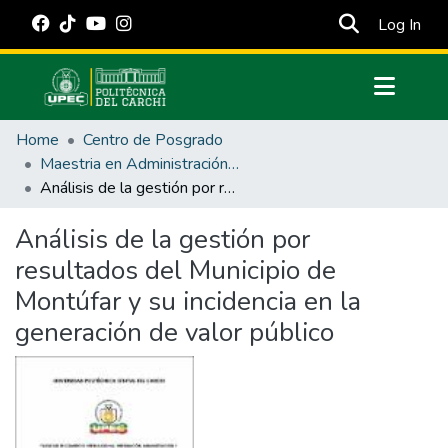
(cur
Log In
Communities & Collections
Home
Centro de Posgrado
All of DSpace
Maestria en Administración Pública
Análisis de la gestión por resultados del Municipio de Montúfar y su incidencia en la generación de valor público
Statistics
Estadísticas Externas
Análisis de la gestión por
resultados del Municipio de
Manuales
Montúfar y su incidencia en la
generación de valor público