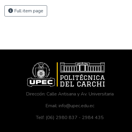
Full item page
Dirección: Calle Antisana y Av. Universitaria
Email: info@upec.edu.ec
Telf: (06) 2980 837 - 2984 435