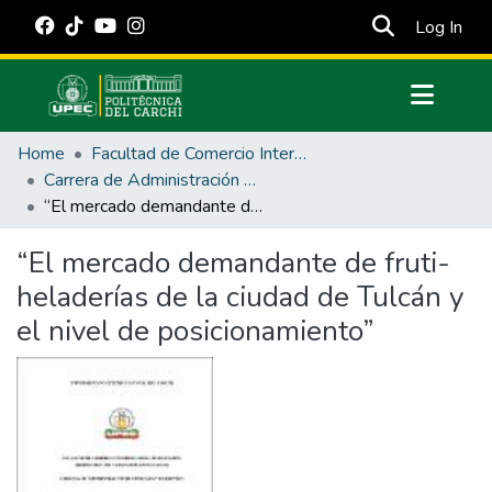
(cur
Log In
Communities & Collections
Home
Facultad de Comercio Internacional, Integración, Administración y Economía Empresarial
All of DSpace
Carrera de Administración de Empresas y Marketing
“El mercado demandante de fruti-heladerías de la ciudad de Tulcán y el nivel de posicionamiento”
Statistics
Estadísticas Externas
“El mercado demandante de fruti-
heladerías de la ciudad de Tulcán y
Manuales
el nivel de posicionamiento”