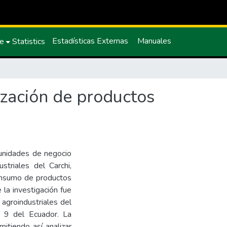
Estadísticas Externas
Manuales
ce
Statistics
ización de productos
tunidades de negocio
striales del Carchi,
onsumo de productos
 la investigación fue
 agroindustriales del
a 9 del Ecuador. La
mitiendo así analizar