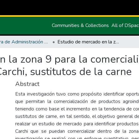
Communities & Collections
All of DSpa
Carrera de Administración de Empresas y Marketing
Estudio de mercado en la zona 9 para la comercialización de productos agroindustriales del Carchi, sustitutos de la carne
 la zona 9 para la comercial
archi, sustitutos de la carne
Abstract
Esta investigación tuvo como propósito identificar opor
que permitan la comercialización de productos agroindu
teniendo como base el incremento en la tendencia de c
sustitutos de carne, en tal sentido, el objetivo general de
realizar un estudio de mercado para identificar productos
Carchi que se puedan comercializar dentro de la zon
investigación se realizó con un enfoque cuantitativo, per