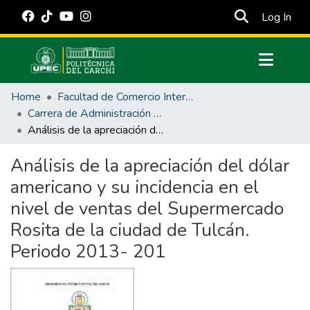
(cur
Log In
Communities & Collections
Home
Facultad de Comercio Internacional, Integración, Administración y Economía Empresarial
All of DSpace
Carrera de Administración de Empresas y Marketing
Análisis de la apreciación del dólar americano y su incidencia en el nivel de ventas del Supermercado Rosita de la ciudad de Tulcán. Periodo 2013- 201
Statistics
Estadísticas Externas
Análisis de la apreciación del dólar
americano y su incidencia en el
Manuales
nivel de ventas del Supermercado
Rosita de la ciudad de Tulcán.
Periodo 2013- 201