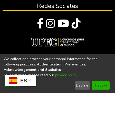
Redes Sociales
© Todos los derechos reservados 2023
We collect and process your personal information for the
following purposes:
Authentication, Preferences,
Universidad Politécnica Estatal del Carchi
Acknowledgement and Statistics
.
To learn more, please read our
privacy policy
.
Universidad Politécnica Estatal del Carchi | Acreditada por el
ES
CACES Resolución N°. 160-SE-33-CACES-2020
Customize
Decline
That's ok