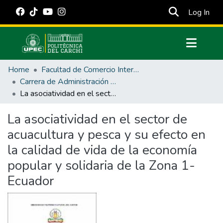
(cur
Log In
Communities & Collections
Home
Facultad de Comercio Internacional, Integración, Administración y Economía Empresarial
All of DSpace
Carrera de Administración de Empresas y Marketing
La asociatividad en el sector de acuacultura y pesca y su efecto en la calidad de vida de la economía popular y solidaria de la Zona 1- Ecuador
Statistics
Estadísticas Externas
La asociatividad en el sector de
acuacultura y pesca y su efecto en
Manuales
la calidad de vida de la economía
popular y solidaria de la Zona 1-
Ecuador