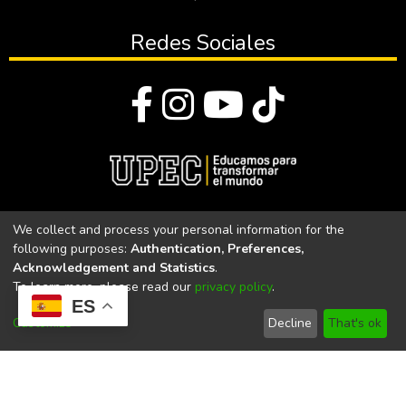
Redes Sociales
© Todos los derechos reservados 2023
We collect and process your personal information for the
following purposes:
Authentication, Preferences,
Universidad Politécnica Estatal del Carchi
Acknowledgement and Statistics
.
To learn more, please read our
privacy policy
.
Universidad Politécnica Estatal del Carchi | Acreditada por el
ES
CACES Resolución N°. 160-SE-33-CACES-2020
Customize
Decline
That's ok