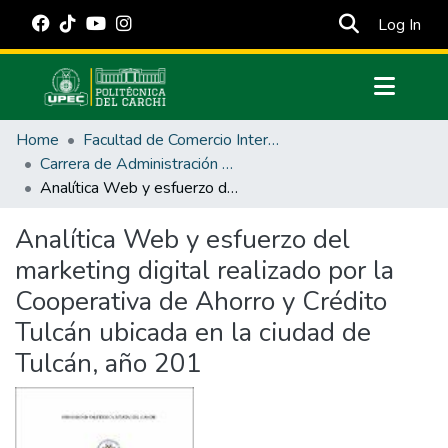
(cur
Log In
Communities & Collections
Home
Facultad de Comercio Internacional, Integración, Administración y Economía Empresarial
All of DSpace
Carrera de Administración de Empresas y Marketing
Analítica Web y esfuerzo del marketing digital realizado por la Cooperativa de Ahorro y Crédito Tulcán ubicada en la ciudad de Tulcán, año 201
Statistics
Estadísticas Externas
Analítica Web y esfuerzo del
marketing digital realizado por la
Manuales
Cooperativa de Ahorro y Crédito
Tulcán ubicada en la ciudad de
Tulcán, año 201